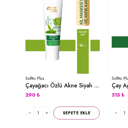
Softto Plus
Softto Pl
Çayağacı Özlü Akne Siyah Nokta Önleyici Krem
290 ₺
315 ₺
SEPETE EKLE