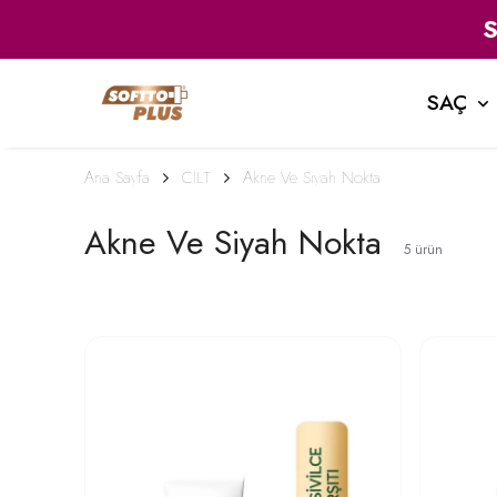
SAÇ
Ana Sayfa
CİLT
Akne Ve Siyah Nokta
Akne Ve Siyah Nokta
5
ürün