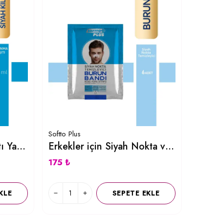
Softto Plus
Havyar Yaşlanma Karşıtı Yağ Kontrol ve Dengeleyici Siyah Maske 100 ML
Erkekler için Siyah Nokta ve Gözenek Temizleyici Burun Bandı 6 Adet
175 ₺
KLE
SEPETE EKLE