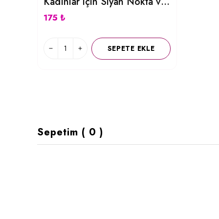
Kadınlar için Siyah Nokta ve Gözenek Temizleyici Burun Bandı 6 Adet
175 ₺
SEPETE EKLE
Sepetim
(
0
)