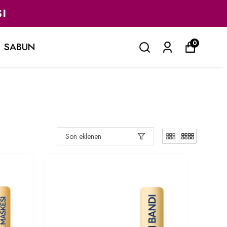
I
0
SABUN
Son eklenen