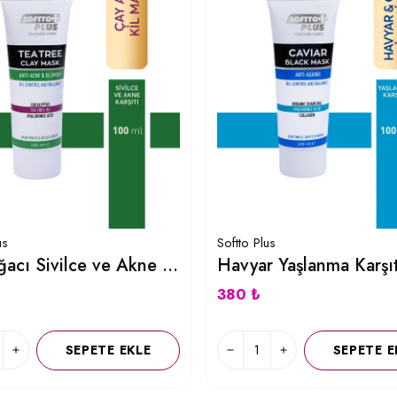
us
Softto Plus
Çay Ağacı Sivilce ve Akne Karşıtı Kil Maskesi 100 ML
380 ₺
SEPETE EKLE
SEPETE E