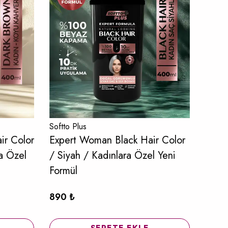
Softto Plus
Softto
ir Color
Expert Woman Black Hair Color
Expe
a Özel
/ Siyah / Kadınlara Özel Yeni
Color
Formül
Form
%
1
890 ₺