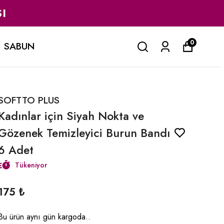
I
0
SABUN
SOFTTO PLUS
Kadınlar için Siyah Nokta ve
Gözenek Temizleyici Burun Bandı
6 Adet
Tükeniyor
175 ₺
Bu ürün aynı gün kargoda..