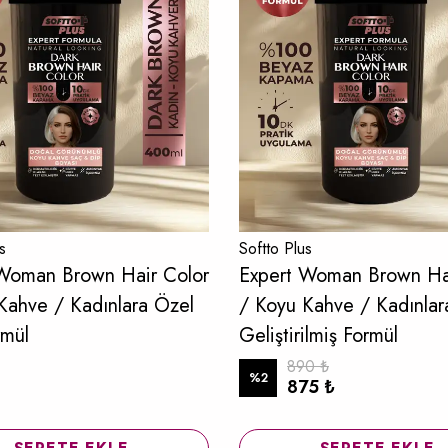
s
Softto Plus
Woman Brown Hair Color
Expert Woman Brown Ha
Kahve / Kadınlara Özel
/ Koyu Kahve / Kadınlar
rmül
Geliştirilmiş Formül
890 ₺
%
2
875 ₺