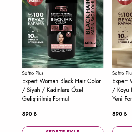
Softto Plus
Softto Plu
Expert Woman Black Hair Color
Expert 
/ Siyah / Kadınlara Özel
/ Koyu 
Geliştirilmiş Formül
Yeni Fo
890 ₺
890 ₺