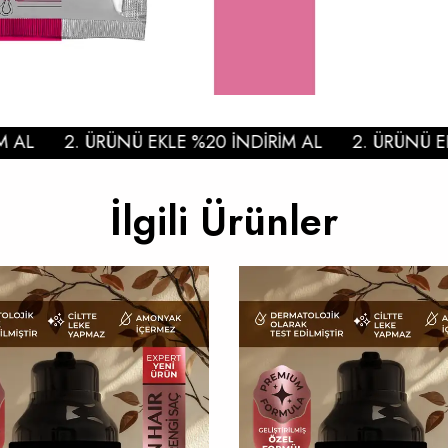
L
2. ÜRÜNÜ EKLE %20 İNDİRİM AL
2. ÜRÜNÜ EKLE
İlgili Ürünler