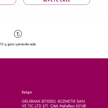
SEPETE EKLE
15 iş günü içerisinde iade
İletişim
GÜLIRMAK BİTKİSEL KOZMETİK SAN.
VE TİC.LTD.ŞTİ. Çilek Mahallesi 63148