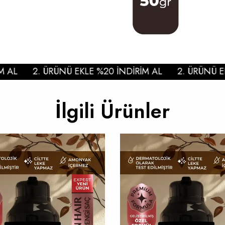
L
2. ÜRÜNÜ EKLE %20 İNDİRİM AL
2. ÜRÜNÜ EKLE
İlgili Ürünler