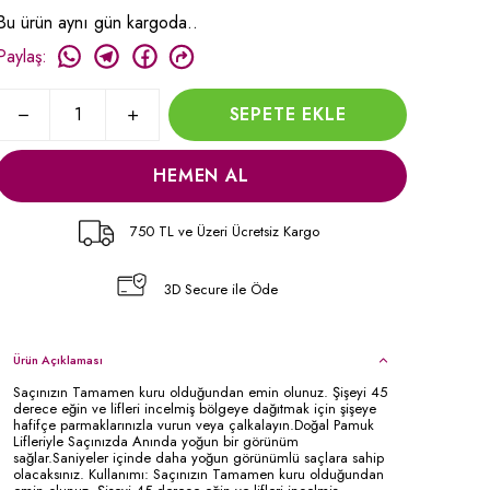
Bu ürün aynı gün kargoda..
Paylaş
:
SEPETE EKLE
HEMEN AL
750 TL ve Üzeri Ücretsiz Kargo
3D Secure ile Öde
Ürün Açıklaması
Saçınızın Tamamen kuru olduğundan emin olunuz. Şişeyi 45
derece eğin ve lifleri incelmiş bölgeye dağıtmak için şişeye
hafifçe parmaklarınızla vurun veya çalkalayın.Doğal Pamuk
Lifleriyle Saçınızda Anında yoğun bir görünüm
sağlar.Saniyeler içinde daha yoğun görünümlü saçlara sahip
olacaksınız. Kullanımı: Saçınızın Tamamen kuru olduğundan