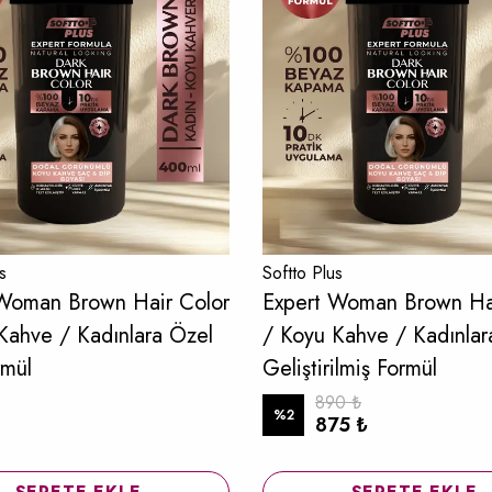
s
Softto Plus
Woman Brown Hair Color
Expert Woman Brown Ha
Kahve / Kadınlara Özel
/ Koyu Kahve / Kadınlar
rmül
Geliştirilmiş Formül
890 ₺
%
2
875 ₺