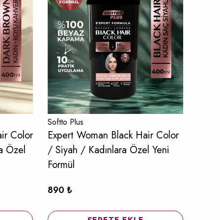
Softto Plus
Softto
ir Color
Expert Woman Black Hair Color
Expe
a Özel
/ Siyah / Kadınlara Özel Yeni
Color
Formül
Form
%
1
890 ₺