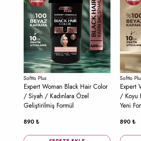
Softto Plus
Softto Plu
Expert Woman Black Hair Color
Expert 
/ Siyah / Kadınlara Özel
/ Koyu 
Geliştirilmiş Formül
Yeni Fo
890 ₺
890 ₺