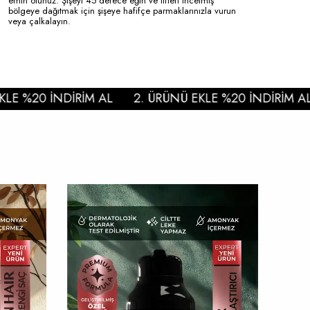
emin olunuz. Şişeyi 45 derece eğin ve lifleri incelmiş
bölgeye dağıtmak için şişeye hafifçe parmaklarınızla vurun
veya çalkalayın.
 %20 İNDİRİM AL
2. ÜRÜNÜ EKLE %20 İNDİRİM AL