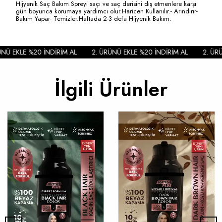
Hijyenik Saç Bakım Spreyi saçı ve saç derisini dış etmenlere karşı
gün boyunca korumaya yardımcı olur.Haricen Kullanılır.- Arındırır-
Bakım Yapar- Temizler.Haftada 2-3 defa Hijyenik Bakım.
NÜ EKLE %20 İNDİRİM AL
2. ÜRÜNÜ EKLE %20 İNDİRİM AL
2. ÜRÜ
İlgili Ürünler