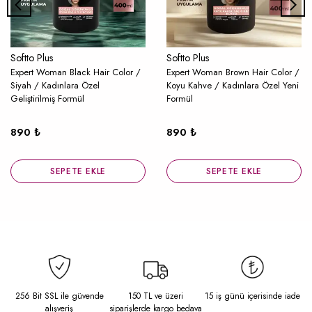
Softto Plus
Softto Plus
Expert Woman Black Hair Color /
Expert Woman Brown Hair Color /
Siyah / Kadınlara Özel
Koyu Kahve / Kadınlara Özel Yeni
Geliştirilmiş Formül
Formül
890 ₺
890 ₺
SEPETE EKLE
SEPETE EKLE
256 Bit SSL ile güvende
150 TL ve üzeri
15 iş günü içerisinde iade
alışveriş
siparişlerde kargo bedava