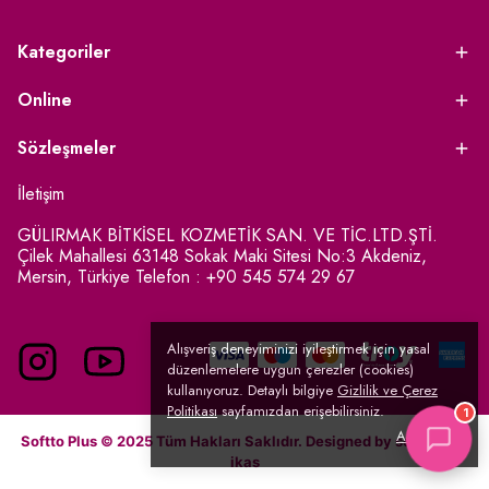
Kategoriler
Online
Sözleşmeler
İletişim
GÜLIRMAK BİTKİSEL KOZMETİK SAN. VE TİC.LTD.ŞTİ.
Çilek Mahallesi 63148 Sokak Maki Sitesi No:3 Akdeniz,
Mersin, Türkiye Telefon : +90 545 574 29 67
Alışveriş deneyiminizi iyileştirmek için yasal
düzenlemelere uygun çerezler (cookies)
kullanıyoruz. Detaylı bilgiye
Gizlilik ve Çerez
Politikası
sayfamızdan erişebilirsiniz.
1
Anladım
Softto Plus © 2025 Tüm Hakları Saklıdır. Designed by
serpinGO
/
ikas