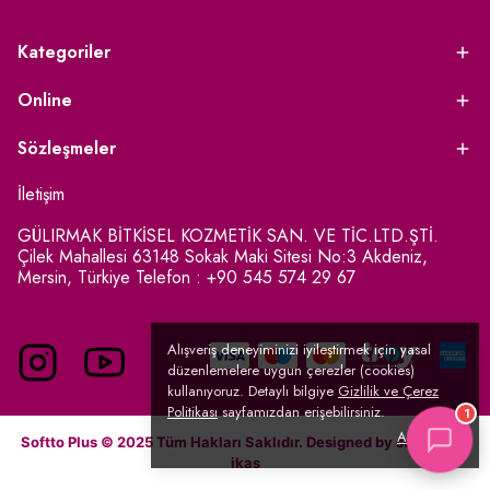
Kategoriler
Online
Sözleşmeler
İletişim
GÜLIRMAK BİTKİSEL KOZMETİK SAN. VE TİC.LTD.ŞTİ.
Çilek Mahallesi 63148 Sokak Maki Sitesi No:3 Akdeniz,
Mersin, Türkiye Telefon : +90 545 574 29 67
Alışveriş deneyiminizi iyileştirmek için yasal
düzenlemelere uygun çerezler (cookies)
kullanıyoruz. Detaylı bilgiye
Gizlilik ve Çerez
Politikası
sayfamızdan erişebilirsiniz.
1
Anladım
Softto Plus © 2025 Tüm Hakları Saklıdır. Designed by
serpinGO
/
ikas