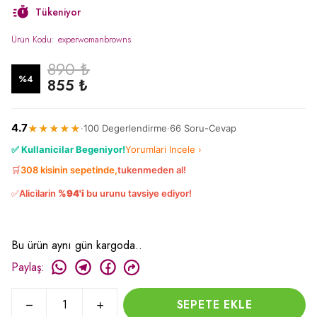
Tükeniyor
Ürün Kodu
:
experwomanbrowns
890 ₺
%
4
855 ₺
4.7
★★★★★
·
100 Degerlendirme
·
66 Soru-Cevap
✅ Kullanicilar Begeniyor!
Yorumlari Incele ›
🛒
308 kisinin sepetinde,
tukenmeden al!
✅
Alicilarin
%94'i
bu urunu tavsiye ediyor!
Bu ürün aynı gün kargoda..
Paylaş
:
SEPETE EKLE