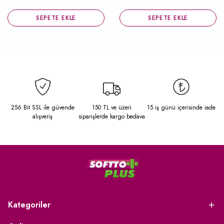
14.03.2026
SEPETE EKLE
SEPETE EKLE
**** ****
★★★★★
Arkadaşimda gördüm bende denemek istedim oldukça güzel
bir ürün başarılı buldum
03.04.2026
**** ****
★★★★★
kullanımı rahat güzel bir ürün. saçlarımda güzel bir parlaklık
256 Bit SSL ile güvende
150 TL ve üzeri
15 iş günü içerisinde iade
bıraktı. kapanmayan beyazlarımı bile kapattı.
alışveriş
siparişlerde kargo bedava
03.02.2026
**** ****
★★★★★
beyaz saçlarımı çok iyi bir şekilde kapattı sorun yaşamadım çok
kolay bir şekilde boyadım saçlarıma hem renk tonu açısından
hem de pratiklik açısından her zaman tercih ederim
03.02.2026
Kategoriler
**** ****
★★★★★
Çok güzel kapatıyor saçı yumuşacık yapıyor rengide güzel artı