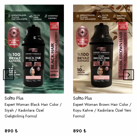
T** G**
★★★★★
1. resim ürünü kullanmadan önce 2. resim kullanıp yıkadıktan
sonrâki hali 3. resim bir hafta sonrâki hali gerçekten çok güzel
uygulaması prâtik
04.07.2026
T** G**
★★★★★
1. resim ürünü kullanmadan önce 2. resim kullanıp yıkadıktan
sonrâki hali 3. resim bir hafta sonrâki hali gerçekten çok güzel
uygulaması prâtik
04.07.2026
B** F**
★★★★★
Softto Plus
Softto Plus
ürünün boyutu iyi beyazlarımı kapatması için aldım komple
Expert Woman Black Hair Color /
Expert Woman Brown Hair Color /
boyamak yerine böylesi daha mantıklı geldi kullanınca
Siyah / Kadınlara Özel
Koyu Kahve / Kadınlara Özel Yeni
yorumumu guncellerim umarım güzel sonuç verir Güncel:
Geliştirilmiş Formül
Formül
beyazlarımın hepsi kapandı gerçekten sürekli alacağım bir ürün
oldu çok memnun kaldım güneş ışığında bu şekilde gözüküyor
890 ₺
890 ₺
tam kendi rengim oldu BAYILDIM