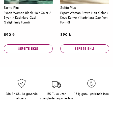
Softto Plus
Softto Plus
Expert Woman Black Hair Color /
Expert Woman Brown Hair Color /
Siyah / Kadınlara Özel
Koyu Kahve / Kadınlara Özel Yeni
Geliştirilmiş Formül
Formül
890 ₺
890 ₺
SEPETE EKLE
SEPETE EKLE
256 Bit SSL ile güvende
150 TL ve üzeri
15 iş günü içerisinde iade
alışveriş
siparişlerde kargo bedava