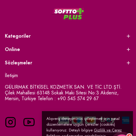
Kategoriler
Online
Sözleşmeler
İletişim
GÜLIRMAK BİTKİSEL KOZMETİK SAN. VE TİC.LTD.ŞTİ.
Çilek Mahallesi 63148 Sokak Maki Sitesi No:3 Akdeniz,
Mersin, Türkiye Telefon : +90 545 574 29 67
Alışveriş deneyiminizi iyileştirmek için yasal
düzenlemelere uygun çerezler (cookies)
kullanıyoruz. Detaylı bilgiye
Gizlilik ve Çerez
Politikası
sayfamızdan erişebilirsiniz.