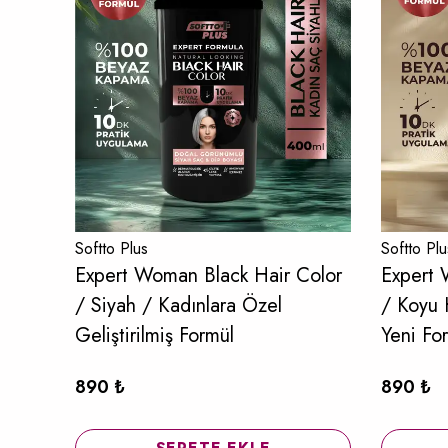
Softto Plus
Softto Plu
Expert Woman Black Hair Color
Expert 
/ Siyah / Kadınlara Özel
/ Koyu 
Geliştirilmiş Formül
Yeni Fo
890 ₺
890 ₺