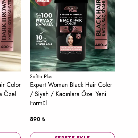
Softto Plus
Softto
ir Color
Expert Woman Black Hair Color
Expe
a Özel
/ Siyah / Kadınlara Özel Yeni
Color
Formül
Form
%
1
890 ₺