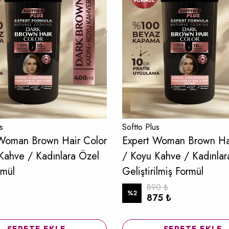
s
Softto Plus
Woman Brown Hair Color
Expert Woman Brown Ha
Kahve / Kadınlara Özel
/ Koyu Kahve / Kadınlar
rmül
Geliştirilmiş Formül
890 ₺
%
2
875 ₺