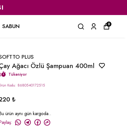
I
0
SABUN
SOFTTO PLUS
Çay Ağacı Özlü Şampuan 400ml
Tükeniyor
Ürün Kodu
:
8680540172515
220 ₺
Bu ürün aynı gün kargoda..
Paylaş
: