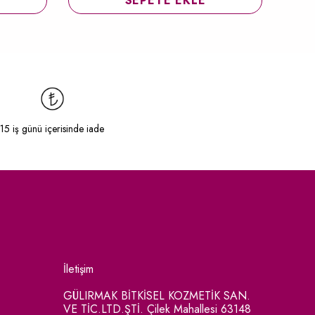
SEPETE EKLE
15 iş günü içerisinde iade
İletişim
GÜLIRMAK BİTKİSEL KOZMETİK SAN.
VE TİC.LTD.ŞTİ. Çilek Mahallesi 63148