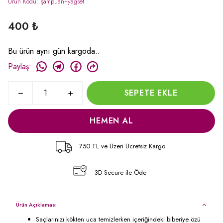
Ürün Kodu
:
şampuan+yağset
400 ₺
Bu ürün aynı gün kargoda..
Paylaş
:
SEPETE EKLE
HEMEN AL
750 TL ve Üzeri Ücretsiz Kargo
3D Secure ile Öde
Ürün Açıklaması
Saçlarınızı kökten uca temizlerken içeriğindeki biberiye özü