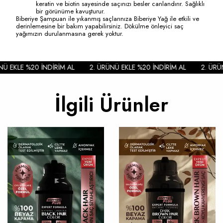
keratin ve biotin sayesinde saçınızı besler canlandırır. Sağlıklı
bir görünüme kavuşturur.
Biberiye Şampuan ile yıkanmış saçlarınıza Biberiye Yağ ile etkili ve
derinlemesine bir bakım yapabilirsiniz. Dökülme önleyici saç
yağımızın durulanmasına gerek yoktur.
Ü EKLE %20 İNDİRİM AL
2. ÜRÜNÜ EKLE %20 İNDİRİM AL
2. ÜRÜN
İlgili Ürünler