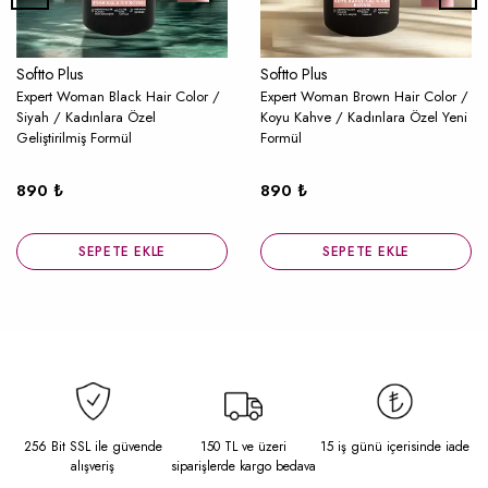
Softto Plus
Softto Plus
Expert Woman Black Hair Color /
Expert Woman Brown Hair Color /
Siyah / Kadınlara Özel
Koyu Kahve / Kadınlara Özel Yeni
Geliştirilmiş Formül
Formül
890 ₺
890 ₺
SEPETE EKLE
SEPETE EKLE
256 Bit SSL ile güvende
150 TL ve üzeri
15 iş günü içerisinde iade
alışveriş
siparişlerde kargo bedava