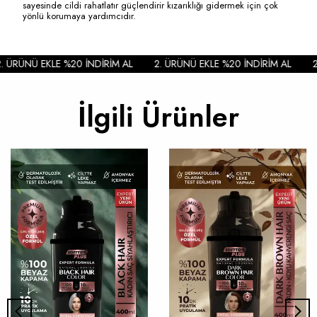
sayesinde cildi rahatlatır güçlendirir kızarıklığı gidermek için çok
yönlü korumaya yardımcıdır.
 ÜRÜNÜ EKLE %20 İNDİRİM AL
2. ÜRÜNÜ EKLE %20 İNDİRİM AL
2.
İlgili Ürünler